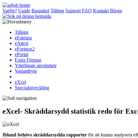
Varför?
Guide
Baspaket
Tillägg
Support
FAQ
Kontakt
Blogg
Tillägg
eFaktura
eAttest
eFortnox2
ePortal
Extra Företag
Ytterligare användare
Variantbyte
eXcel
Specialutveckling
eXcel- Skräddarsydd statistik redo för Exc
Ibland behövs skräddarsydda rapporter
för att kunna analysera ef